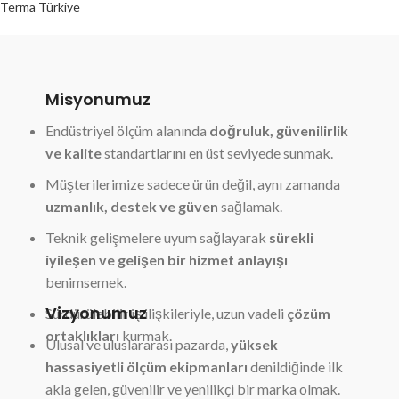
Terma Türkiye
Misyonumuz
Endüstriyel ölçüm alanında
doğruluk, güvenilirlik
ve kalite
standartlarını en üst seviyede sunmak.
Müşterilerimize sadece ürün değil, aynı zamanda
uzmanlık, destek ve güven
sağlamak.
Teknik gelişmelere uyum sağlayarak
sürekli
iyileşen ve gelişen bir hizmet anlayışı
benimsemek.
Vizyonumuz
Sürdürülebilir iş ilişkileriyle, uzun vadeli
çözüm
ortaklıkları
kurmak.
Ulusal ve uluslararası pazarda,
yüksek
hassasiyetli ölçüm ekipmanları
denildiğinde ilk
akla gelen, güvenilir ve yenilikçi bir marka olmak.