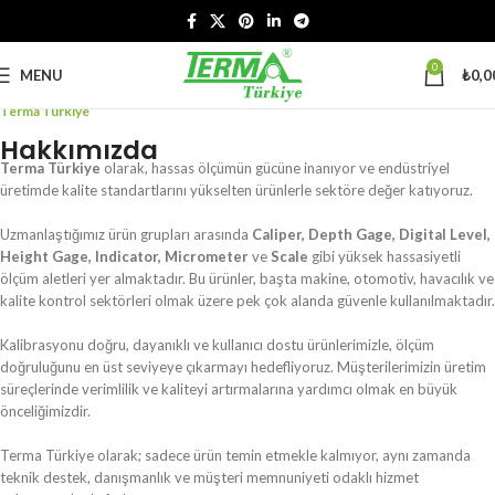
0
MENU
₺
0,0
Terma Türkiye
Hakkımızda
Terma Türkiye
olarak, hassas ölçümün gücüne inanıyor ve endüstriyel
üretimde kalite standartlarını yükselten ürünlerle sektöre değer katıyoruz.
Uzmanlaştığımız ürün grupları arasında
Caliper, Depth Gage, Digital Level,
Height Gage, Indicator, Micrometer
ve
Scale
gibi yüksek hassasiyetli
ölçüm aletleri yer almaktadır. Bu ürünler, başta makine, otomotiv, havacılık ve
kalite kontrol sektörleri olmak üzere pek çok alanda güvenle kullanılmaktadır.
Kalibrasyonu doğru, dayanıklı ve kullanıcı dostu ürünlerimizle, ölçüm
doğruluğunu en üst seviyeye çıkarmayı hedefliyoruz. Müşterilerimizin üretim
süreçlerinde verimlilik ve kaliteyi artırmalarına yardımcı olmak en büyük
önceliğimizdir.
Terma Türkiye olarak; sadece ürün temin etmekle kalmıyor, aynı zamanda
teknik destek, danışmanlık ve müşteri memnuniyeti odaklı hizmet