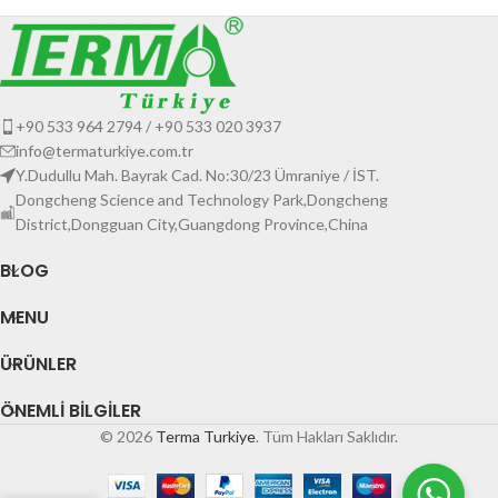
+90 533 964 2794 / +90 533 020 3937
info@termaturkiye.com.tr
Y.Dudullu Mah. Bayrak Cad. No:30/23 Ümraniye / İST.
Dongcheng Science and Technology Park,Dongcheng
District,Dongguan City,Guangdong Province,China
BLOG
MENU
ÜRÜNLER
ÖNEMLI BILGILER
© 2026
Terma Turkiye
. Tüm Hakları Saklıdır.