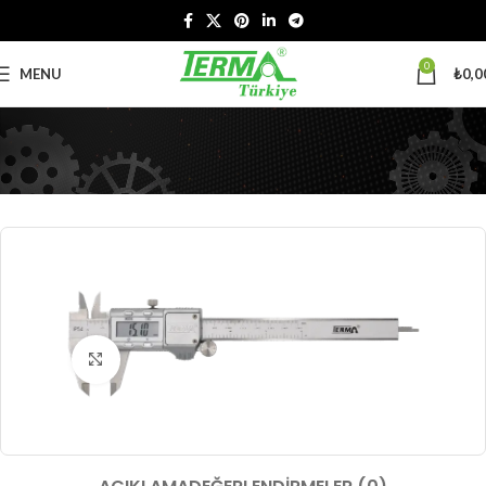
0
MENU
₺
0,0
Büyütmek için tıklayın