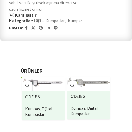
sabit sertlik, yüksek aşınma direnci ve
uzun hizmet ömrü.
Karşılaştır
Kategoriler:
Dijital Kumpaslar
,
Kumpas
Paylaş:
ÜRÜNLER
CDE182
CDE185
CD730/
Kumpas
,
Dijital
Kumpas
,
Dijital
Kumpas
Kumpaslar
Kumpaslar
Kumpasl