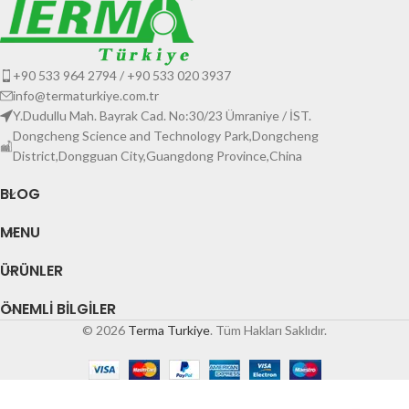
+90 533 964 2794 / +90 533 020 3937
info@termaturkiye.com.tr
Y.Dudullu Mah. Bayrak Cad. No:30/23 Ümraniye / İST.
Dongcheng Science and Technology Park,Dongcheng
District,Dongguan City,Guangdong Province,China
BLOG
MENU
ÜRÜNLER
ÖNEMLI BILGILER
© 2026
Terma Turkiye
. Tüm Hakları Saklıdır.