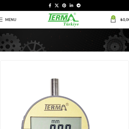
0
MENU
₺
0,0