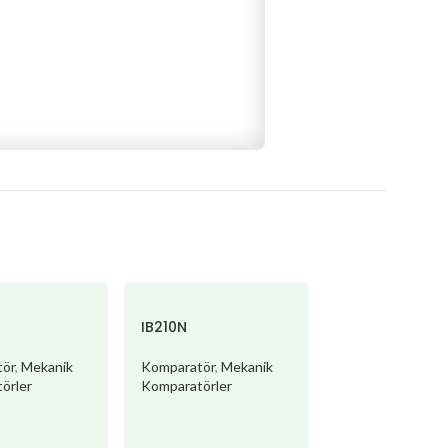
IB210N
ör
,
Mekanik
Komparatör
,
Mekanik
DMS210
örler
Komparatörler
Komparatör
,
Mek
Komparatörler