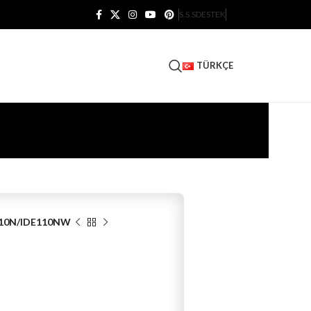
S.S.S
DESTEK
TÜRKÇE
10N/IDE110NW