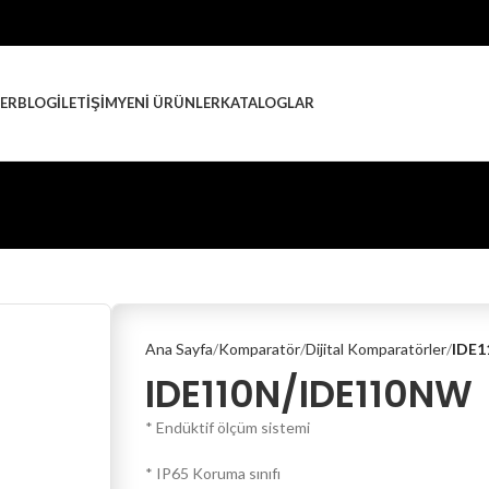
ER
BLOG
İLETIŞIM
YENI ÜRÜNLER
KATALOGLAR
Ana Sayfa
Komparatör
Dijital Komparatörler
IDE1
IDE110N/IDE110NW
* Endüktif ölçüm sistemi
* IP65 Koruma sınıfı