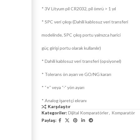
* 3V Lityum pil CR2032, pil ömrü > 1 yıl
* SPC veri çıkışı (Dahili kablosuz veri transferi
modelinde, SPC çıkış portu yalnızca harici
güç girişi portu olarak kullanılır)
* Dahili kablosuz veri transferi (opsiyonel)
* Tolerans ön ayarı ve GO/NG kararı
* “+” veya “-” yön ayarı
* Analog işaretçi ekranı
Karşılaştır
Kategoriler:
Dijital Komparatörler
,
Komparatör
Paylaş: