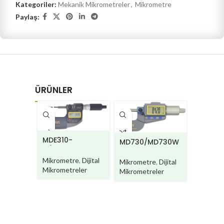
Kategoriler:
Mekanik Mikrometreler
,
Mikrometre
Paylaş:
ÜRÜNLER
MDE310-
MD730/MD730W
MD730
C/MDE310W-C
F/MD7
Mikrometre
,
Dijital
Mikrometre
,
Dijital
Mikrome
Mikrometreler
Mikrometreler
Mikromet