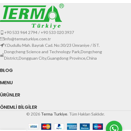
+90 533 964 2794 / +90 533 020 3937
info@termaturkiye.com.tr
Y.Dudullu Mah. Bayrak Cad. No:30/23 Ümraniye / İST.
Dongcheng Science and Technology Park,Dongcheng
District,Dongguan City,Guangdong Province,China
BLOG
MENU
ÜRÜNLER
ÖNEMLI BILGILER
© 2026
Terma Turkiye
. Tüm Hakları Saklıdır.