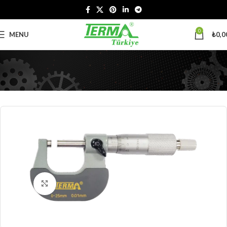
0
MENU
₺
0,0
Büyütmek için tıklayın