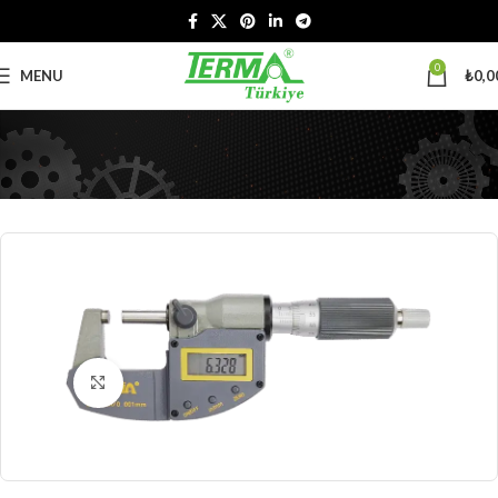
0
MENU
₺
0,0
Büyütmek için tıklayın