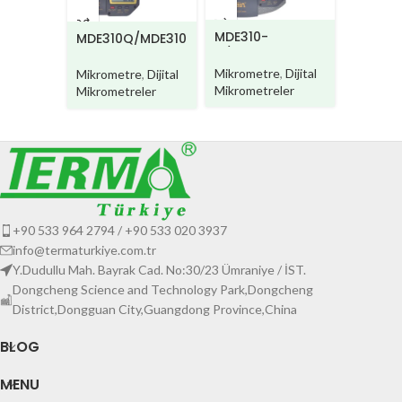
MDE310-
MDE310
MDE310Q/MDE310
C/MDE310W-C
F/MDE3
QW
Mikrometre
,
Dijital
Mikrome
Mikrometre
,
Dijital
Mikrometreler
Mikromet
Mikrometreler
+90 533 964 2794 / +90 533 020 3937
info@termaturkiye.com.tr
Y.Dudullu Mah. Bayrak Cad. No:30/23 Ümraniye / İST.
Dongcheng Science and Technology Park,Dongcheng
District,Dongguan City,Guangdong Province,China
BLOG
MENU