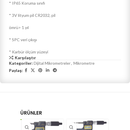
* IP65 Koruma sınıfı
* 3V lityum pil CR2032, pil
ömrü> 1 yıl
* SPC veri çıkışı
* Karbür ölçüm yüzeyi
Karşılaştır
Kategoriler:
Dijital Mikrometreler
,
Mikrometre
Paylaş:
ÜRÜNLER