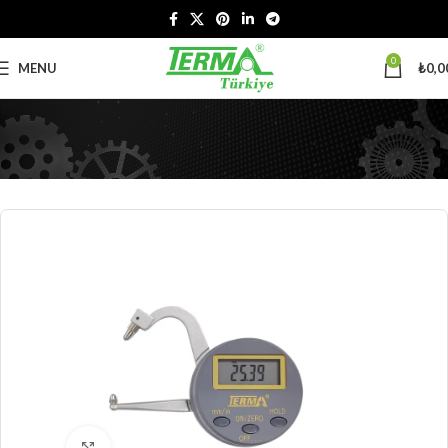
0
MENU
₺
0,0