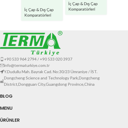
ASW
İç Çap &
İç Çap & Dış Çap
Komparat
Komparatörleri
İç Çap & Dış Çap
Komparatörleri
+90 533 964 2794 / +90 533 020 3937
info@termaturkiye.com.tr
Y.Dudullu Mah. Bayrak Cad. No:30/23 Ümraniye / İST.
Dongcheng Science and Technology Park,Dongcheng
District,Dongguan City,Guangdong Province,China
BLOG
MENU
ÜRÜNLER