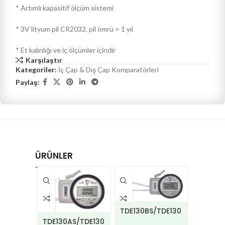
* Artımlı kapasitif ölçüm sistemi
* 3V lityum pil CR2032, pil ömrü > 1 yıl
* Et kalınlığı ve iç ölçümler içindir
Karşılaştır
Kategoriler:
İç Çap & Dış Çap Komparatörleri
Paylaş:
ÜRÜNLER
TDE130
TDE130BS/TDE130
0BCW
BSW
TDE130AS/TDE130