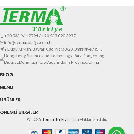
+90 533 964 2794 / +90 533 020 3937
info@termaturkiye.com.tr
Y.Dudullu Mah. Bayrak Cad. No:30/23 Ümraniye / İST.
Dongcheng Science and Technology Park,Dongcheng
District,Dongguan City,Guangdong Province,China
BLOG
MENU
ÜRÜNLER
ÖNEMLI BILGILER
© 2026
Terma Turkiye
. Tüm Hakları Saklıdır.