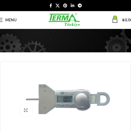
0
MENU
₺
0,0
Büyütmek için tıklayın