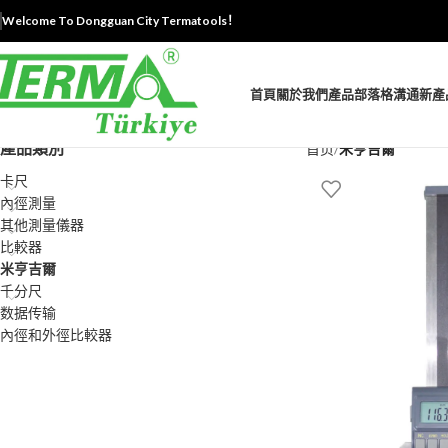
Welcome To Dongguan City Termatools！
首頁
關於我們
產品
部落格
溝通
新產
產品類別
首页
米亨吉爾
卡尺
內徑測量
其他測量儀器
比較器
米亨吉爾
千分尺
数据传输
內徑和外徑比較器