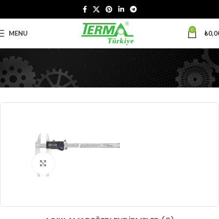
0
MENU
₺
0,0
Büyütmek için tıklayın