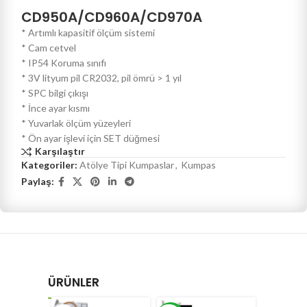
CD950A/CD960A/CD970A
* Artımlı kapasitif ölçüm sistemi
* Cam cetvel
* IP54 Koruma sınıfı
* 3V lityum pil CR2032, pil ömrü > 1 yıl
* SPC bilgi çıkışı
* İnce ayar kısmı
* Yuvarlak ölçüm yüzeyleri
* Ön ayar işlevi için SET düğmesi
Karşılaştır
Kategoriler:
Atölye Tipi Kumpaslar
,
Kumpas
Paylaş:
ÜRÜNLER