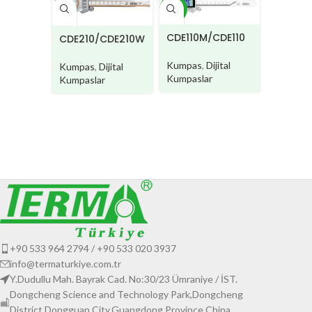
YENI
CDE110
CDE110M/CDE110
CDE210/CDE210W
MW
Kumpas
Kumpas
,
Dijital
Kumpas
,
Dijital
Kumpasl
Kumpaslar
Kumpaslar
+90 533 964 2794 / +90 533 020 3937
info@termaturkiye.com.tr
Y.Dudullu Mah. Bayrak Cad. No:30/23 Ümraniye / İST.
Dongcheng Science and Technology Park,Dongcheng
District,Dongguan City,Guangdong Province,China