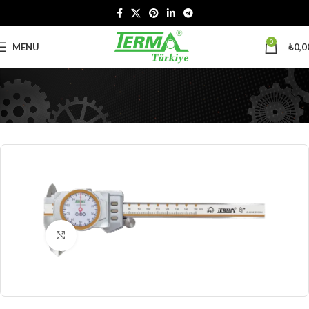
0
MENU
₺
0,0
Büyütmek için tıklayın