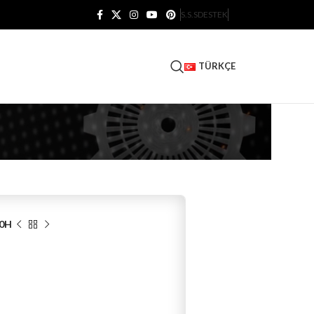
S.S.S
DESTEK
TÜRKÇE
0H