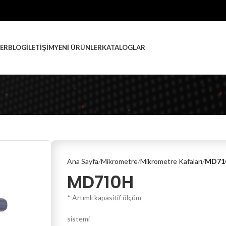
ER
BLOG
İLETIŞIM
YENI ÜRÜNLER
KATALOGLAR
Ana Sayfa
Mikrometre
Mikrometre Kafaları
MD71
MD710H
* Artımlı kapasitif ölçüm
sistemi