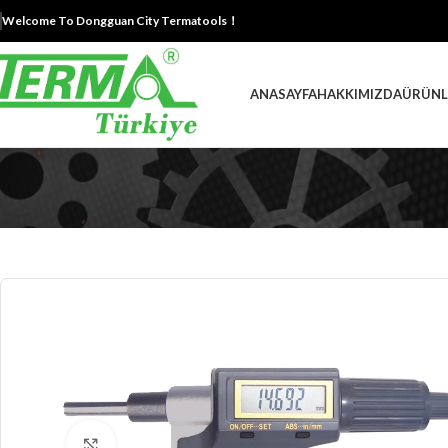
Welcome To Dongguan City Termatools！
ANASAYFA
HAKKIMIZDA
ÜRÜNL
Büyütmek için tıklayın