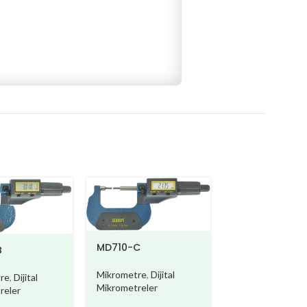
MD710-D
MD710-C
B
Mikrometre
,
Dijit
Mikrometre
,
Dijital
re
,
Dijital
Mikrometreler
Mikrometreler
reler