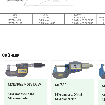
ÜRÜNLER
MDE310μ/MDE310μW
MD730-
M
AIII/MD730W-AIII
Mikrometre
,
Dijital
Mikrometre
,
Dijital
M
Mikrometreler
Mikrometreler
M