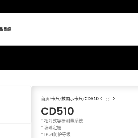
品
目錄
首页
卡尺
數顯示卡尺
CD510
CD510
* 相对式容栅测量系统
* 玻璃定栅
* IP54防护等级