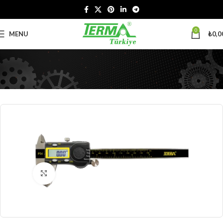
0
MENU
₺
0,0
Click to enlarge