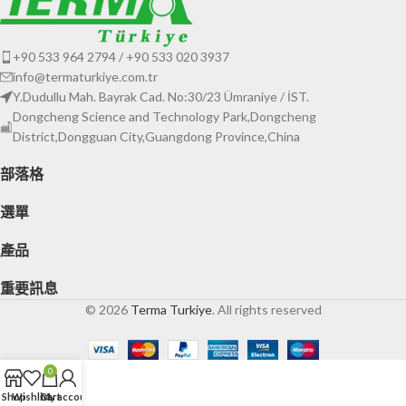
+90 533 964 2794 / +90 533 020 3937
info@termaturkiye.com.tr
Y.Dudullu Mah. Bayrak Cad. No:30/23 Ümraniye / İST.
Dongcheng Science and Technology Park,Dongcheng
District,Dongguan City,Guangdong Province,China
部落格
選單
產品
重要訊息
© 2026
Terma Turkiye
. All rights reserved
0
Shop
Wishlist
Cart
My account