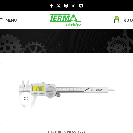
0
MENU
₺
0,0
Click to enlarge