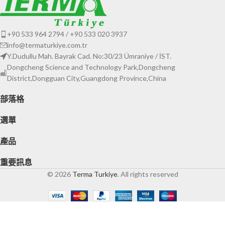
+90 533 964 2794 / +90 533 020 3937
info@termaturkiye.com.tr
Y.Dudullu Mah. Bayrak Cad. No:30/23 Ümraniye / İST.
Dongcheng Science and Technology Park,Dongcheng
District,Dongguan City,Guangdong Province,China
部落格
選單
產品
重要訊息
© 2026
Terma Turkiye
. All rights reserved