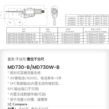
首页
千分尺
數位千分尺
MD730-B/MD730W-B
* 相对式容栅测量系统
* 3V锂电池CR2032，电池寿命>1年
* SPC数据输出(内置无线传输机型，
SPC输出端口不可用)
* 内置无线数据传输(可选)
* 用于测量小凹槽、键槽等
Compare
分类：
千分尺
,
數位千分尺