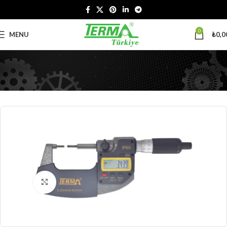
0
MENU
₺
0,0
Click to enlarge