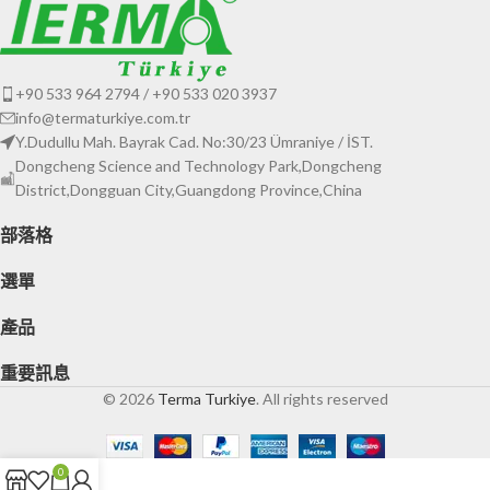
+90 533 964 2794 / +90 533 020 3937
info@termaturkiye.com.tr
Y.Dudullu Mah. Bayrak Cad. No:30/23 Ümraniye / İST.
Dongcheng Science and Technology Park,Dongcheng
District,Dongguan City,Guangdong Province,China
部落格
選單
產品
重要訊息
© 2026
Terma Turkiye
. All rights reserved
0