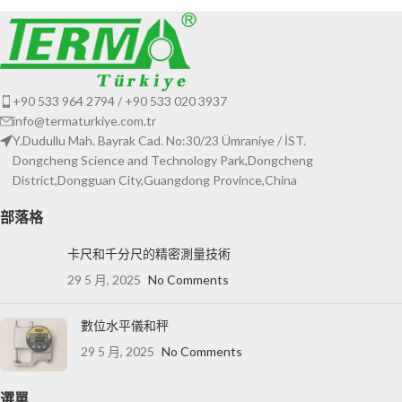
+90 533 964 2794 / +90 533 020 3937
info@termaturkiye.com.tr
Y.Dudullu Mah. Bayrak Cad. No:30/23 Ümraniye / İST.
Dongcheng Science and Technology Park,Dongcheng
District,Dongguan City,Guangdong Province,China
部落格
卡尺和千分尺的精密測量技術
29 5 月, 2025
No Comments
數位水平儀和秤
29 5 月, 2025
No Comments
選單