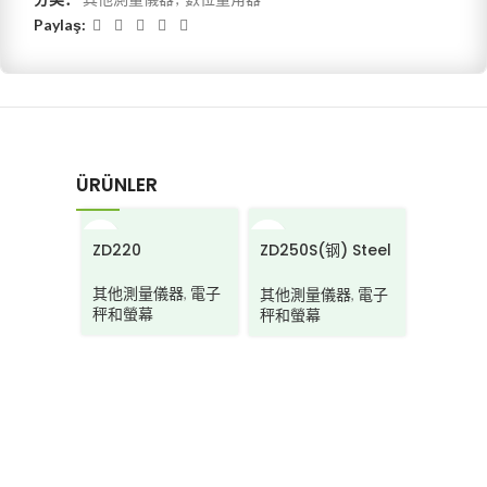
Paylaş:
ÜRÜNLER
ZD220
ZD250S(钢) Steel
beam
LD260
其他測量儀器
,
電子
其他測量儀器
,
電子
秤和螢幕
秤和螢幕
其他測
測斜儀