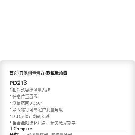
首页
其他測量儀器
數位量角器
PD213
* 相对式容栅测量系统
* 任意位置置零
* 测量范围0-360°
* 紧固螺钉可靠定位测量角度
* LCD示值可翻转阅读
* 铝合金阳极化尺身，精美激光刻字
Compare
分类：
其他測量儀器
,
數位量角器