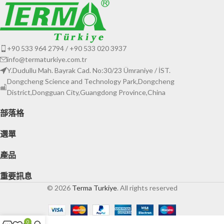
+90 533 964 2794 / +90 533 020 3937
info@termaturkiye.com.tr
Y.Dudullu Mah. Bayrak Cad. No:30/23 Ümraniye / İST.
Dongcheng Science and Technology Park,Dongcheng
District,Dongguan City,Guangdong Province,China
部落格
選單
產品
重要訊息
© 2026
Terma Turkiye
. All rights reserved
0