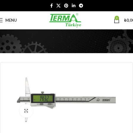
0
MENU
₺
0,0
Click to enlarge