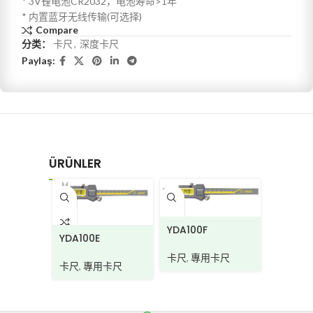
* 3V锂电池CR2032，电池寿命>1年
* 内置蓝牙无线传输(可选择)
Compare
分类：
卡尺
,
深度卡尺
Paylaş:
ÜRÜNLER
YDA100F
DG950
YDA100E
卡尺
,
專用卡尺
卡尺
,
專
卡尺
,
專用卡尺