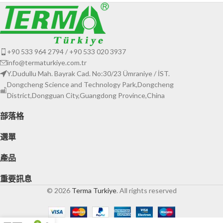
+90 533 964 2794 / +90 533 020 3937
info@termaturkiye.com.tr
Y.Dudullu Mah. Bayrak Cad. No:30/23 Ümraniye / İST.
Dongcheng Science and Technology Park,Dongcheng
District,Dongguan City,Guangdong Province,China
部落格
選單
產品
重要訊息
© 2026
Terma Turkiye
. All rights reserved