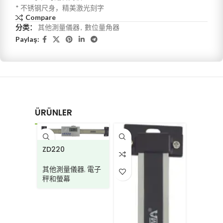
* 不锈钢尺身，精美激光刻字
Compare
分类：
其他測量儀器
,
數位量角器
Paylaş:
ÜRÜNLER
ZD220
其他測量儀器
,
電子
秤和螢幕
TD230K
其他測