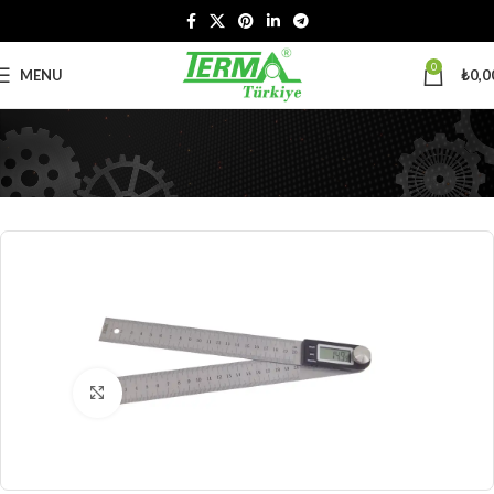
0
MENU
₺
0,0
Click to enlarge