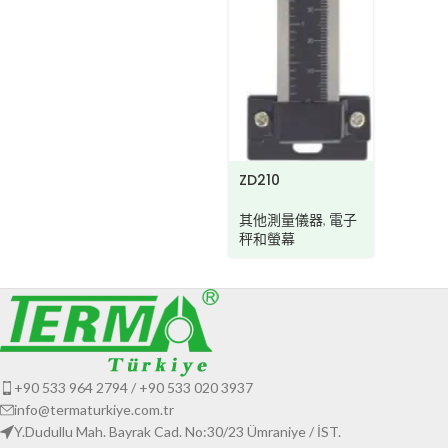
ZD210
其他測量儀器
,
電子
秤和螢幕
+90 533 964 2794 / +90 533 020 3937
info@termaturkiye.com.tr
Y.Dudullu Mah. Bayrak Cad. No:30/23 Ümraniye / İST.