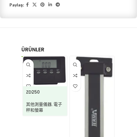
Paylaş:
ÜRÜNLER
PD211
ZD250
其他測
量角器
其他測量儀器
,
電子
秤和螢幕